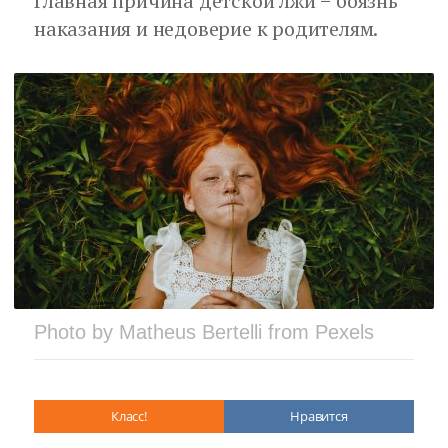
Главная причина детской лжи − боязнь
наказания и недоверие к родителям.
Photo by Matheus Bertelli from Pexels
Класс!
Нравится