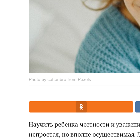
Photo by cottonbro from Pexels
Научить ребенка честности и уважен
непростая, но вполне осуществимая.