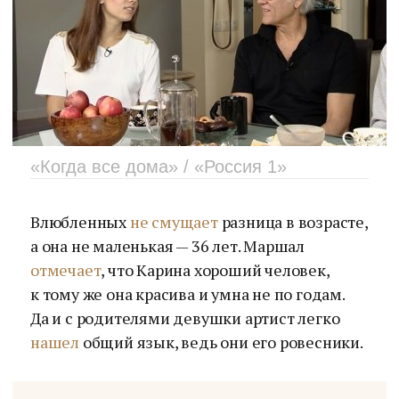
«Когда все дома» / «Россия 1»
Влюбленных
не смущает
разница в возрасте,
а она не маленькая — 36 лет. Маршал
отмечает
, что Карина хороший человек,
к тому же она красива и умна не по годам.
Да и с родителями девушки артист легко
нашел
общий язык, ведь они его ровесники.