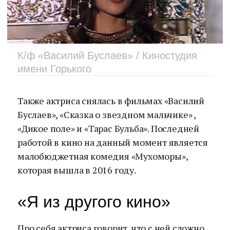
К/ф «Василий Буслаев» / Киностудия
имени Горького
Также актриса снялась в фильмах «Василий
Буслаев», «Сказка о звездном мальчике» ,
«Дикое поле» и «Тарас Бульба». Последней
работой в кино на данный момент является
малобюджетная комедия «Мухоморы»,
которая вышла в 2016 году.
«Я из другого кино»
Про себя актриса говорит, что с ней сложно,