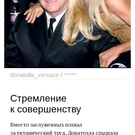
donatella_versace / *****
Стремление
к совершенству
Вместо заслуженных похвал
за титанический труд, Донателла слышала