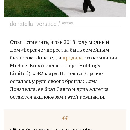
donatella_versace / *****
Стоит отметить, что в 2018 году модный
дом «Версаче» перестал быть семейным
бизнесом. Донателла
продала
его компании
Michael Kors (сейчас — Capri Holdings
Limited) за €2 млрд. Но семья Версаче
осталась у руля своего бренда: Сама
Донателла, ее брат Санто и дочь Аллегра
остаются акционерами этой компании.
«Если бы я могла дать совет себе