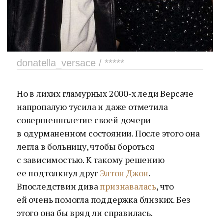
donatella_versace / *****
Но в лихих гламурных 2000-х леди Версаче
напропалую тусила и даже отметила
совершеннолетие своей дочери
в одурманенном состоянии. После этого она
легла в больницу, чтобы бороться
с зависимостью. К такому решению
ее подтолкнул друг
Элтон Джон
.
Впоследствии дива
признавалась
, что
ей очень помогла поддержка близких. Без
этого она бы вряд ли справилась.