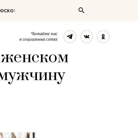
Поиск
РОСКОП
Телеграм
Вконтакте
Однокласс
Читайте нас
в социальных сетях
а женском
т мужчину