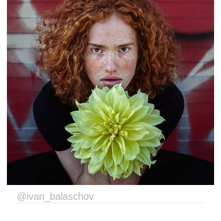
@ivan_balaschov