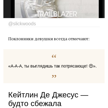
@slickwoods
Поклонники девушки всегда отмечают:
«А-А-А, ты выглядишь так потрясающе! 😍».
Кейтлин Де Джесус —
будто сбежала