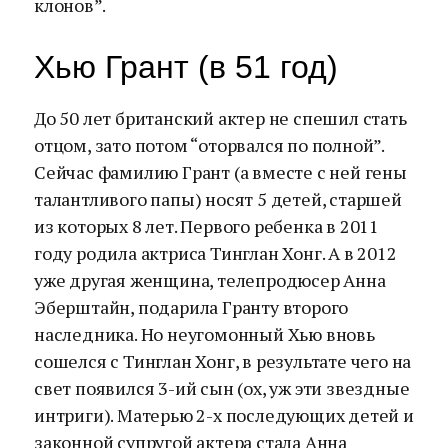
клонов”.
Хью Грант (в 51 год)
До 50 лет британский актер не спешил стать
отцом, зато потом “оторвался по полной”.
Сейчас фамилию Грант (а вместе с ней гены
талантливого папы) носят 5 детей, старшей
из которых 8 лет. Первого ребенка в 2011
году родила актриса Тинглан Хонг. А в 2012
уже другая женщина, телепродюсер Анна
Эберштайн, подарила Гранту второго
наследника. Но неугомонный Хью вновь
сошелся с Тинглан Хонг, в результате чего на
свет появился 3-ий сын (ох, уж эти звездные
интриги). Матерью 2-х последующих детей и
законной супругой актера стала Анна