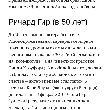
Красавец джордж стал отцом сразу двоих
малышей: близняшек Александра и Эллы.
Ричард Гир (в 50 лет)
До 50 лет в жизни актера было все.
Головокружительная карьера, всемирное
признание, романы с самыми желанными
женщинами (в начале 90-х Гир был женат не
на “ком-нибудь”, а на известной красотке
Синди Кроуфорд). А в юбилейный год жизни
к общему достатку добавилось еще одно
счастье — актер впервые стал папой. 6
февраля Кэри Лоуэлл (экс-супруга Ричарда)
родила сына. В феврале 2019 года Гир
“удвоил” результат: его нынешняя жена
Алехандра Сильва родила мальчика.