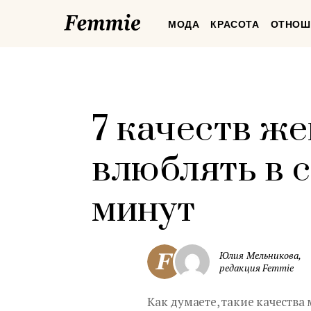
Femmie
МОДА
КРАСОТА
ОТНОШ
7 качеств ж
влюблять в 
минут
Юлия Мельникова,
редакция Femmie
Как думаете, такие качества