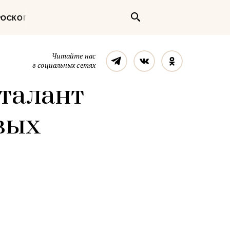
Поиск
РОСКОП
Телеграм
Вконтакте
Однокласс
Читайте нас
в социальных сетях
 талант
вых