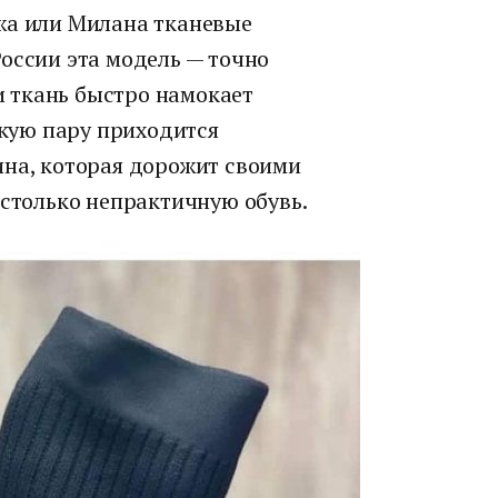
жа или Милана тканевые
оссии эта модель — точно
зи ткань быстро намокает
акую пару приходится
ина, которая дорожит своими
астолько непрактичную обувь.