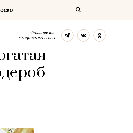
Поиск
РОСКОП
Телеграм
Вконтакте
Однокласс
Читайте нас
в социальных сетях
богатая
рдероб