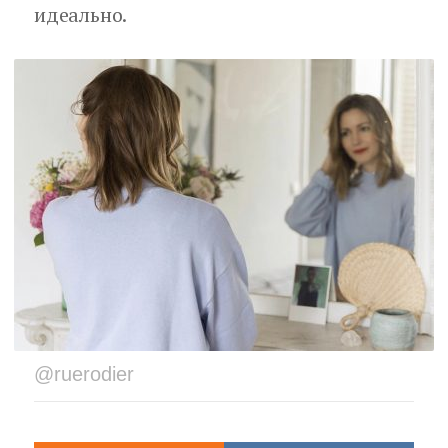
идеально.
@ruerodier