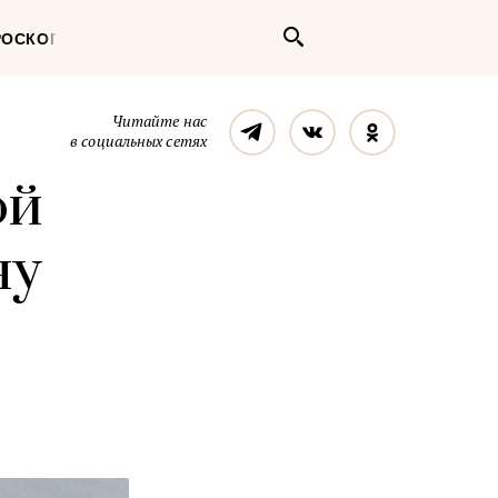
Поиск
РОСКОП
Телеграм
Вконтакте
Однокласс
Читайте нас
в социальных сетях
ой
ну