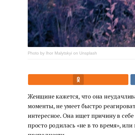
Photo by Ihor Malytskyi on Unsplash
Женщине кажется, что она неудачлив
моменты, не умеет быстро реагироват
интересное. Она ищет причину в себе
просто родилась «не в то время», или
преподнести.