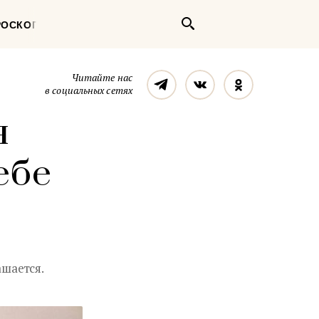
Поиск
РОСКОП
Телеграм
Вконтакте
Однокласс
Читайте нас
в социальных сетях
я
ебе
ашается.