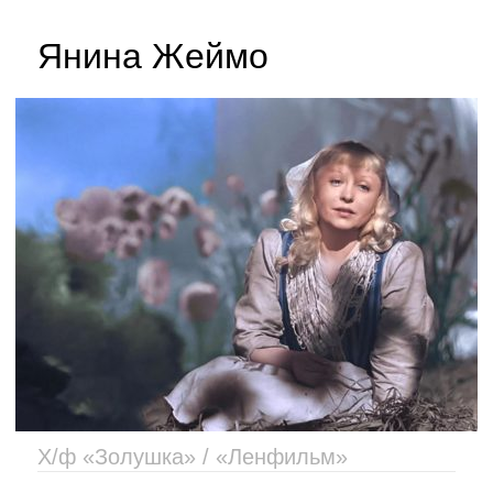
Янина Жеймо
Х/ф «Золушка» / «Ленфильм»