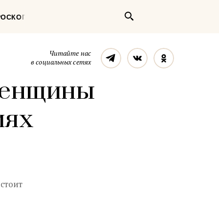
Поиск
РОСКОП
Телеграм
Вконтакте
Однокласс
Читайте нас
в социальных сетях
женщины
иях
 стоит