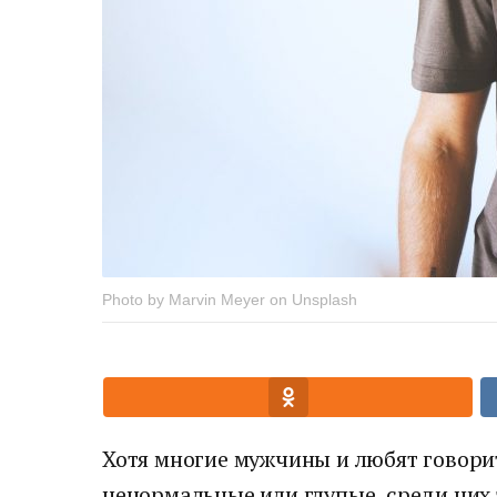
Photo by Marvin Meyer on Unsplash
Хотя многие мужчины и любят говори
ненормальные или глупые, среди них 