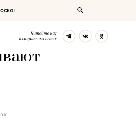
Поиск
РОСКОП
Телеграм
Вконтакте
Однокласс
Читайте нас
в социальных сетях
ывают
вою