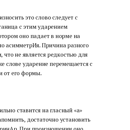
износить это слово следует с
таница с этим ударением
отором оно падает в норме на
 но асимметрИя. Причина разного
 что не является редкостью для
 же слове ударение перемещается с
и от его формы.
ильно ставится на гласный «а»
запомнить, достаточно установить
еринАр. При произношении оно