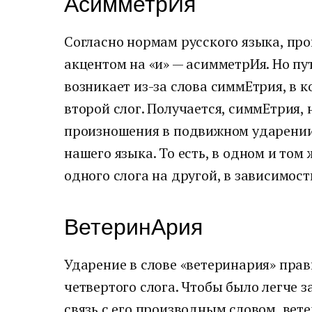
АсимметрИя
Согласно нормам русского языка, про
акцентом на «и» — асимметрИя. Но пу
возникает из-за слова симмЕтрия, в к
второй слог. Получается, симмЕтрия,
произношения в подвижном ударении,
нашего языка. То есть, в одном и том
одного слога на другой, в зависимост
ВетеринАрия
Ударение в слове «ветеринария» прав
четвертого слога. Чтобы было легче 
связь с его производным словом вет