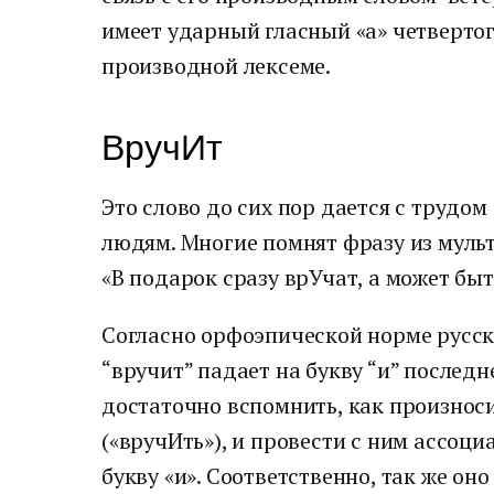
имеет ударный гласный «а» четвертого
производной лексеме.
ВручИт
Это слово до сих пор дается с трудо
людям. Многие помнят фразу из муль
«В подарок сразу врУчат, а может быт
Согласно орфоэпической норме русско
“вручит” падает на букву “и” последн
достаточно вспомнить, как произноси
(«вручИть»), и провести с ним ассоци
букву «и». Соответственно, так же оно