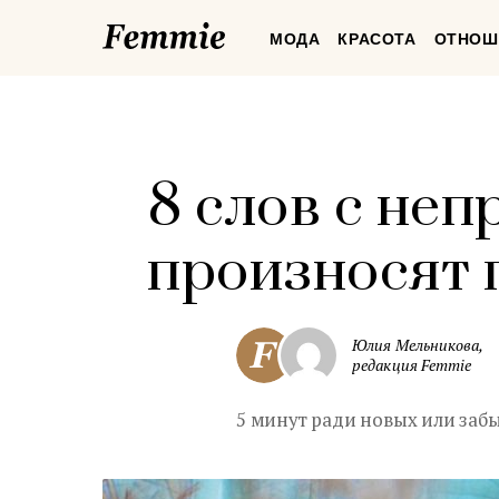
Femmie
МОДА
КРАСОТА
ОТНОШ
8 слов с не
произносят 
Юлия Мельникова,
редакция Femmie
5 минут ради новых или забы