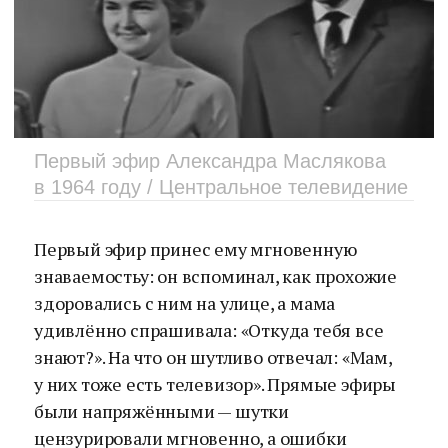
Первый эфир Александра Маслякова
в 1964 году / Центральное телевидение
Первый эфир принес ему мгновенную
знаваемостьу: он вспоминал, как прохожие
здоровались с ним на улице, а мама
удивлённо спрашивала: «Откуда тебя все
знают?». На что он шутливо отвечал: «Мам,
у них тоже есть телевизор». Прямые эфиры
были напряжёнными — шутки
цензурировали мгновенно, а ошибки