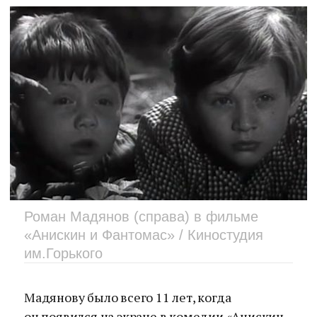
Роман Мадянов (справа) в фильме
«Анискин и Фантомас» / Киностудия
им.Горького
Мадянову было всего 11 лет, когда
он появился на экране в комедии «Анискин