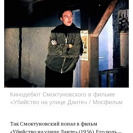
Кинодебют Смоктуновского в фильме
«Убийство на улице Данте» / Мосфильм
Так Смоктуновский попал в фильм
«Убийство на улице Данте» (1956). Его роль —