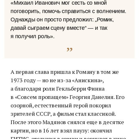
«Михаил Иванович мог сесть со мной
поговорить, помочь справиться с волнением.
Однажды он просто предложил: „Ромик,
давай сыграем сцену вместе“ — и так
я получил роль».
А первая слава пришла к Роману в том же
1973 году — но не из-за «Анискина»,
а благодаря роли Гекльберри Финна
в «Совсем пропащем» Георгия Данелия. Его
озорной, естественный герой покорил
зрителей СССР, а фильм стал классикой.
После этого Мадянов снялся еще в десятке
картин, но в 16 лет взял паузу: окончил
ГИТИС, отслужил в армии и вернулся в кино