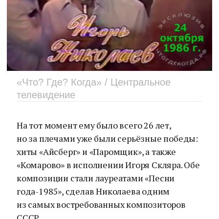
«Что? Где? Когда» / Центральное
телевидение
На тот момент ему было всего 26 лет,
но за плечами уже были серьёзные победы:
хиты «Айсберг» и «Паромщик», а также
«Комарово» в исполнении Игоря Скляра. Обе
композиции стали лауреатами «Песни
года-1985», сделав Николаева одним
из самых востребованных композиторов
СССР.