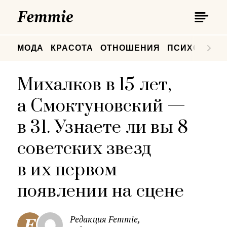
П
Femmie
П
МОДА
КРАСОТА
ОТНОШЕНИЯ
ПСИХОЛОГИ
Михалков в 15 лет,
а Смоктуновский —
в 31. Узнаете ли вы 8
советских звезд
в их первом
появлении на сцене
Редакция Femmie,