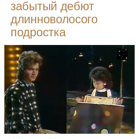
забытый дебют
длинноволосого
подростка