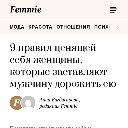
П
Femmie
П
МОДА
КРАСОТА
ОТНОШЕНИЯ
ПСИХОЛОГИ
9 правил ценящей
себя женщины,
которые заставляют
мужчину дорожить ею
Анна Багдасарова,
редакция Femmie