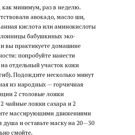
 как минимум, раз в неделю.
утствовали авокадо, масло ши,
ванная кислота или аминокислоты
оклонницы бабушкиных эко-
сли вы практикуете домашние
ности: попробуйте нанести
 на отдельный участок кожи
гиб). Подождите несколько минут
ная из народных — горчичная
нции 2 столовые ложки
2 чайные ложки сахара и 2
сите массирующими движениями
я душа и оставьте маску на 20—30
ьно смойте.