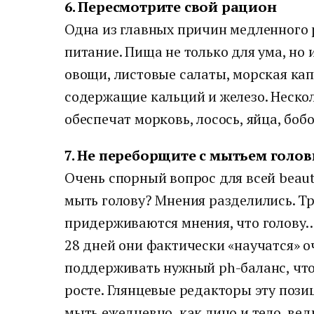
6. Пересмотрите свой рацион
Одна из главных причин медленного 
питание. Пища не только для ума, но 
овощи, листовые салаты, морская кап
содержащие кальций и железо. Неско
обеспечат морковь, лосось, яйца, боб
7. Не переборщите с мытьем голо
Очень спорный вопрос для всей beaut
мыть голову? Мнения разделились. Т
придерживаются мнения, что голову…
28 дней они фактически «научатся» 
поддерживать нужный ph-баланс, что
росте. Глянцевые редакторы эту поз
мыть ежедневно, как лицо и тело, ве