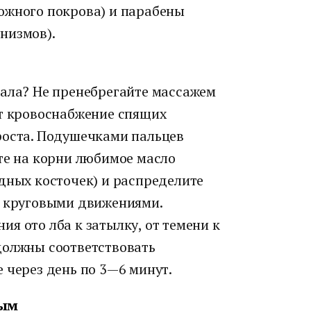
ожного покрова) и парабены
низмов).
вала? Не пренебрегайте массажем
ет кровоснабжение спящих
роста. Подушечками пальцев
те на корни любимое масло
дных косточек) и распределите
ы круговыми движениями.
я ото лба к затылку, от темени к
должны соответствовать
 через день по 3—6 минут.
ным