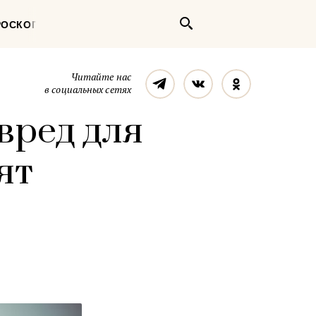
Поиск
РОСКОП
Телеграм
Вконтакте
Однокласс
Читайте нас
в социальных сетях
вред для
ят