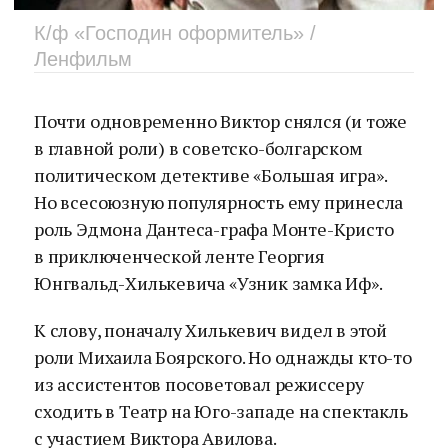
К/ф «Господин оформитель» /
Ленфильм
Почти одновременно Виктор снялся (и тоже
в главной роли) в советско-болгарском
политическом детективе «Большая игра».
Но всесоюзную популярность ему принесла
роль Эдмона Дантеса-графа Монте-Кристо
в приключенческой ленте Георгия
Юнгвальд-Хилькевича «Узник замка Иф».
К слову, поначалу Хилькевич видел в этой
роли Михаила Боярского. Но однажды кто-то
из ассистентов посоветовал режиссеру
сходить в Театр на Юго-западе на спектакль
с участием Виктора Авилова.