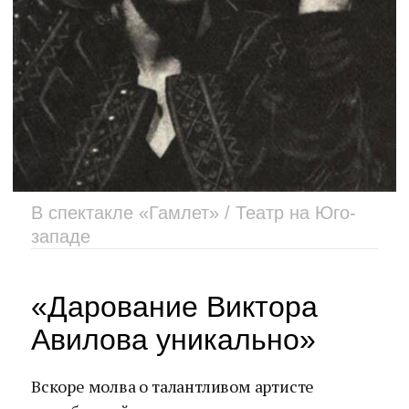
В спектакле «Гамлет» / Театр на Юго-
западе
«Дарование Виктора
Авилова уникально»
Вскоре молва о талантливом артисте