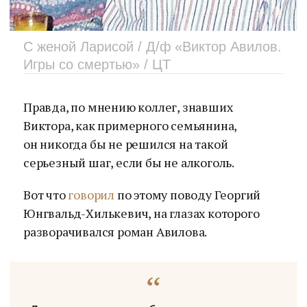
С женой Ларисой / Д/ф «Виктор Авилов.
Игры со смертью» / ЦТ
Правда, по мнению коллег, знавших
Виктора, как примерного семьянина,
он никогда бы не решился на такой
серьезный шаг, если бы не алкоголь.
Вот что
говорил
по этому поводу Георгий
Юнгвальд-Хилькевич, на глазах которого
разворачивался роман Авилова.