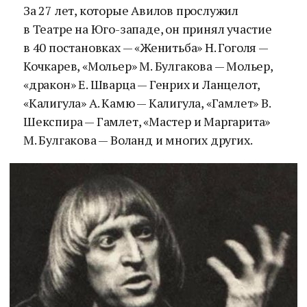
За 27 лет, которые Авилов прослужил
в Театре на Юго-западе, он принял участие
в 40 постановках — «Женитьба» Н. Гоголя —
Кочкарев, «Мольер» М. Булгакова — Мольер,
«дракон» Е. Шварца — Генрих и Ланцелот,
«Калигула» А. Камю — Калигула, «Гамлет» В.
Шекспира — Гамлет, «Мастер и Маргарита»
М. Булгакова — Воланд и многих других.