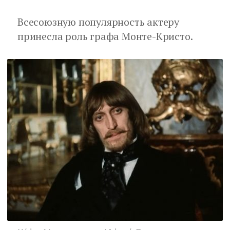
Всесоюзную популярность актеру
принесла роль графа Монте-Кристо.