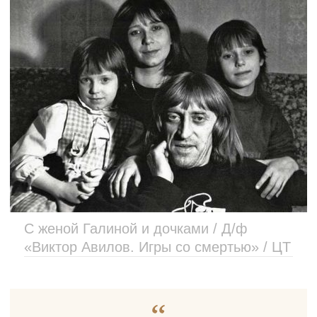
С женой Галиной и дочками / Д/ф
«Виктор Авилов. Игры со смертью» / ЦТ