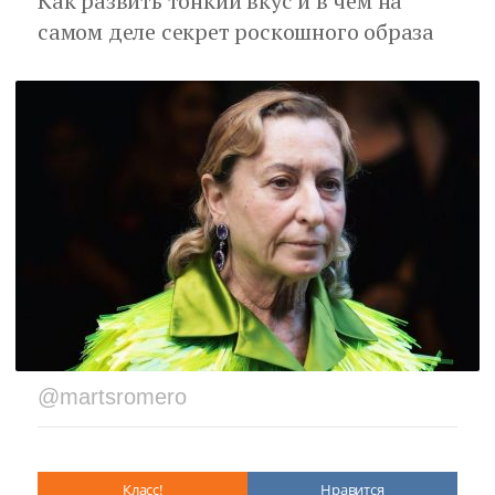
Как развить тонкий вкус и в чем на
самом деле секрет роскошного образа
@martsromero
Класс!
Нравится