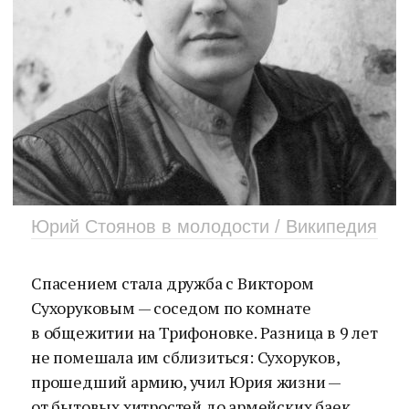
Юрий Стоянов в молодости / Википедия
Спасением стала дружба с Виктором
Сухоруковым — соседом по комнате
в общежитии на Трифоновке. Разница в 9 лет
не помешала им сблизиться: Сухоруков,
прошедший армию, учил Юрия жизни —
от бытовых хитростей до армейских баек.