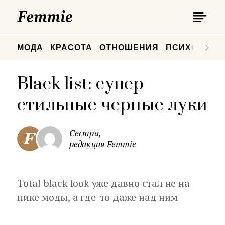
П
Femmie
П
МОДА
КРАСОТА
ОТНОШЕНИЯ
ПСИХОЛОГИ
Black list: супер
стильные черные луки
Сестра,
редакция Femmie
Total black look уже давно стал не на
пике моды, а где-то даже над ним