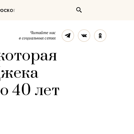
Поиск
РОСКОП
Телеграм
Вконтакте
Однокласс
Читайте нас
в социальных сетях
которая
Джека
о 40 лет