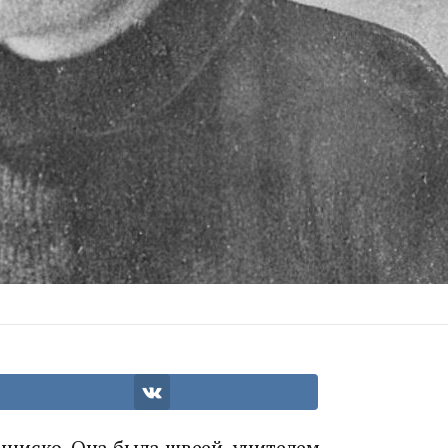
циско. Она была швеей, учителем