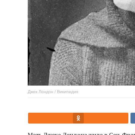
Джек Лондон / Википедия
Мать Джека Лондона жила в Сан-Фран