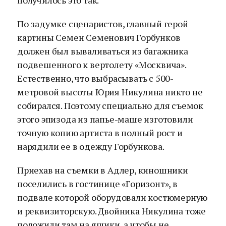
получилось это так.
По задумке сценаристов, главный герой
картины Семен Семенович Горбунков
должен был вываливаться из багажника
подвешенного к вертолету «Москвича».
Естественно, что выбрасывать с 500-
метровой высоты Юрия Никулина никто не
собирался. Поэтому специально для съемок
этого эпизода из папье-маше изготовили
точную копию артиста в полный рост и
нарядили ее в одежду Горбункова.
Приехав на съемки в Адлер, киношники
поселились в гостинице «Горизонт», в
подвале которой оборудовали костюмерную
и реквизиторскую. Двойника Никулина тоже
положили там на ящики, а чтобы не