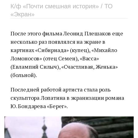
К/ф «Почти смешная история» / ТО
«Экран»
После этого фильма Леонид Плешаков еще
несколько раз появлялся на экране в
картинах «Сибириада» (купец), «Михайло
Ломоносов» (отец Семен), «Васса»
(Евлампий Силыч), «Счастливая, Женька»
(больной).
Последней работой артиста стала роль
скульптора Лопатина в экранизации романа
Ю. Бондарева «Берег».