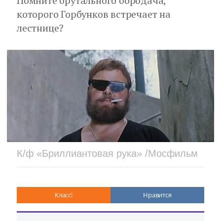
Помните брутального бородача,
которого Горбунков встречает на
лестнице?
К/ф «Бриллиантовая рука» /Мосфильм
Класс!
Нравится