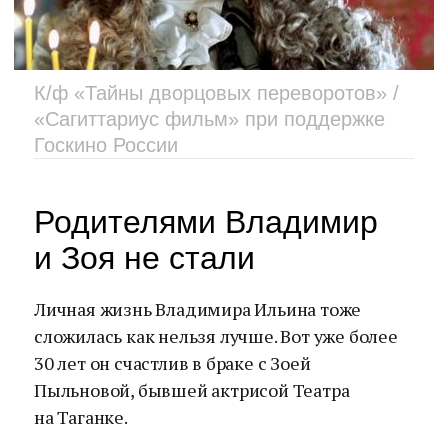
К/ф «Тайны дворцовых переворотов» /
«Сагиттариус фильм» при поддержке
Госкино России
Родителями Владимир
и Зоя не стали
Личная жизнь Владимира Ильина тоже
сложилась как нельзя лучше. Вот уже более
30 лет он счастлив в браке с Зоей
Пыльновой, бывшей актрисой Театра
на Таганке.