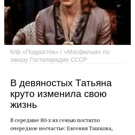
К/ф «Подросток» / «Мосфильм» по
заказу Гостелерадио СССР
В девяностых Татьяна
круто изменила свою
жизнь
В середине 80-х их семью постигло
очередное несчастье: Евгения Ташкова,