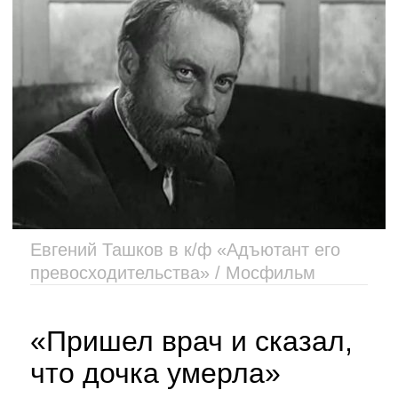
Евгений Ташков в к/ф «Адъютант его
превосходительства» / Мосфильм
«Пришел врач и сказал,
что дочка умерла»