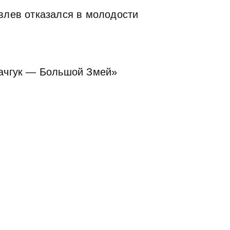
влев отказался в молодости
гачгук — Большой Змей»