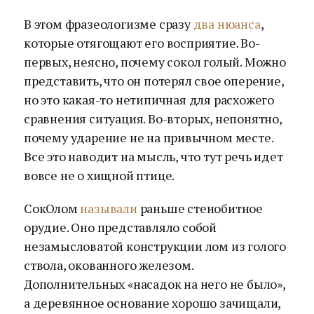
В этом фразеологизме сразу
два нюанса
,
которые отягощают его восприятие. Во-
первых, неясно, почему сокол голый. Можно
представить, что он потерял свое оперение,
но это какая-то нетипичная для расхожего
сравнения ситуация. Во-вторых, непонятно,
почему ударение не на привычном месте.
Все это наводит на мысль, что тут речь идет
вовсе не о хищной птице.
СокОлом
называли
раньше стенобитное
орудие. Оно представляло собой
незамысловатой конструкции лом из голого
ствола, окованного железом.
Дополнительных «насадок на него не было»,
а деревянное основание хорошо зачищали,