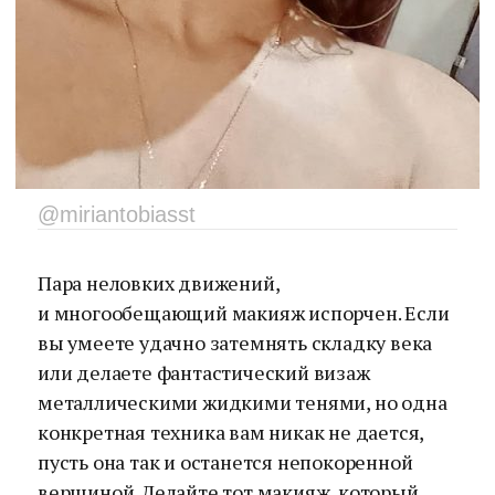
@miriantobiasst
Пара неловких движений,
и многообещающий макияж испорчен. Если
вы умеете удачно затемнять складку века
или делаете фантастический визаж
металлическими жидкими тенями, но одна
конкретная техника вам никак не дается,
пусть она так и останется непокоренной
вершиной. Делайте тот макияж, который