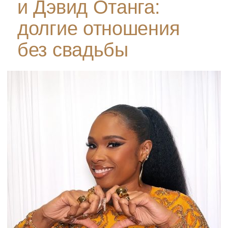
и Дэвид Отанга:
долгие отношения
без свадьбы