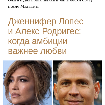
после Мальдив.
Дженнифер Лопес
и Алекс Родригес:
когда амбиции
важнее любви