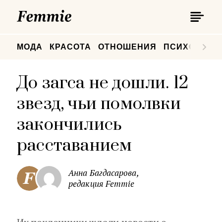
П
Femmie
П
МОДА
КРАСОТА
ОТНОШЕНИЯ
ПСИХОЛОГИ
До загса не дошли. 12
звезд, чьи помолвки
закончились
расставанием
Анна Багдасарова,
редакция Femmie