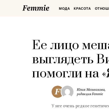
Femmie
МОДА
КРАСОТА
ОТНОШ
Ее лицо меша
выглядеть В
помогли на «
Юлия Мельникова,
редакция Femmie
У нее очень редкое генетиче