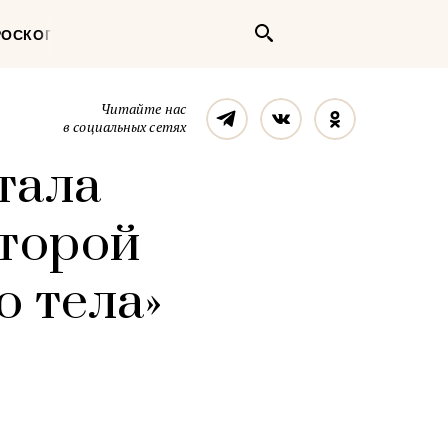
Поиск
РОСКОП
Телеграм
Вконтакте
Однокласс
Читайте нас
в социальных сетях
тала
оторой
о тела»