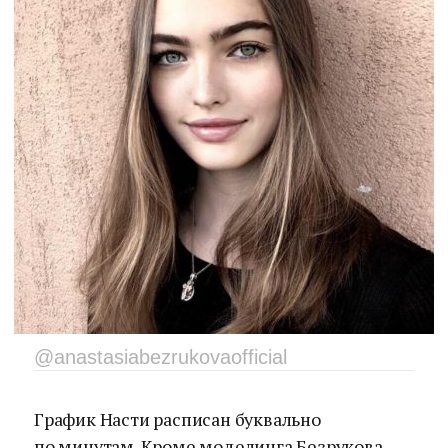
@anastasiabezrukovaofficial
График Насти расписан буквально
по минутам. Кроме моделинга Безрукова