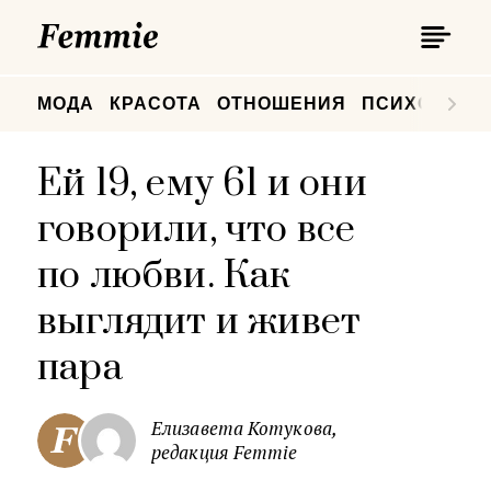
П
Femmie
П
МОДА
КРАСОТА
ОТНОШЕНИЯ
ПСИХОЛОГИ
Ей 19, ему 61 и они
говорили, что все
по любви. Как
выглядит и живет
пара
Елизавета Котукова,
редакция Femmie