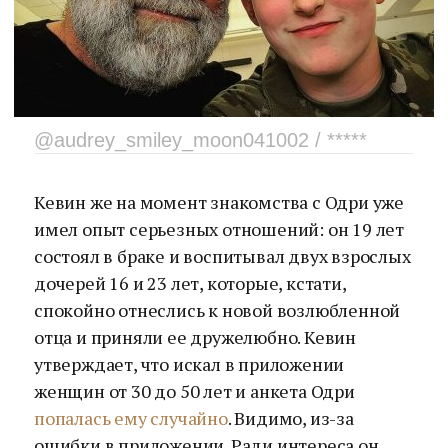
@audrey_smiley_moon041002 / *****
Кевин же на момент знакомства с Одри уже
имел опыт серьезных отношений: он 19 лет
состоял в браке и воспитывал двух взрослых
дочерей 16 и 23 лет, которые, кстати,
спокойно отнеслись к новой возлюбленной
отца и приняли ее дружелюбно. Кевин
утверждает, что искал в приложении
женщин от 30 до 50 лет и анкета Одри
попалась ему случайно
. Видимо, из-за
ошибки в приложении. Ради интереса он