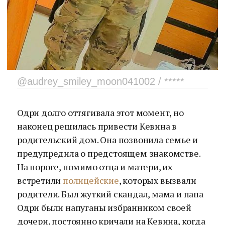
@audrey_smiley_moon041002 / *****
Одри долго оттягивала этот момент, но
наконец решилась привести Кевина в
родительский дом. Она позвонила семье и
предупредила о предстоящем знакомстве.
На пороге, помимо отца и матери, их
встретили
полицейские
, которых вызвали
родители. Был жуткий скандал, мама и папа
Одри были напуганы избранником своей
дочери, постоянно кричали на Кевина, когда