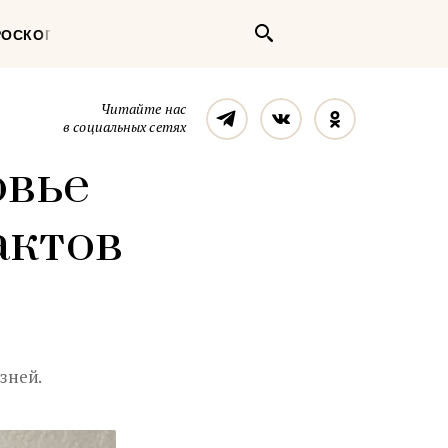
Поиск
РОСКОП
Телеграм
Вконтакте
Однокласс
Читайте нас
в социальных сетях
овье
актов
зней.