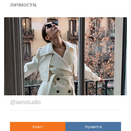
личности.
@iamstudio
Класс!
Нравится