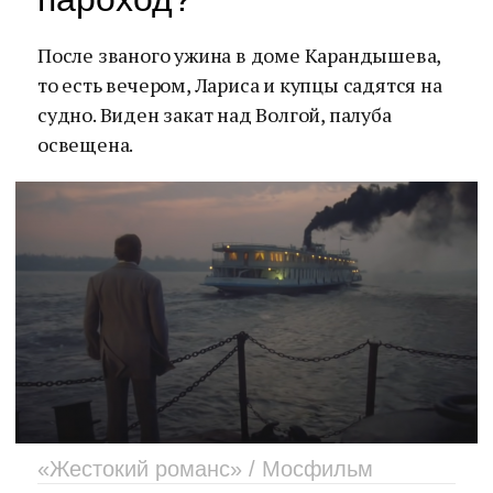
После званого ужина в доме Карандышева,
то есть вечером, Лариса и купцы садятся на
судно. Виден закат над Волгой, палуба
освещена.
«Жестокий романс» / Мосфильм