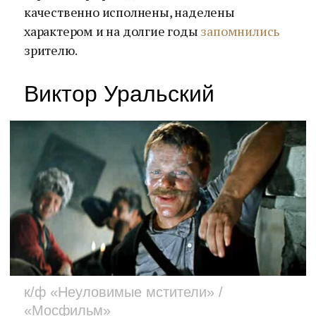
качественно исполнены, наделены
характером и на долгие годы
запомнились
зрителю.
Виктор Уральский
к/ф «Неуловимые мстители» /
«Мосфильм»