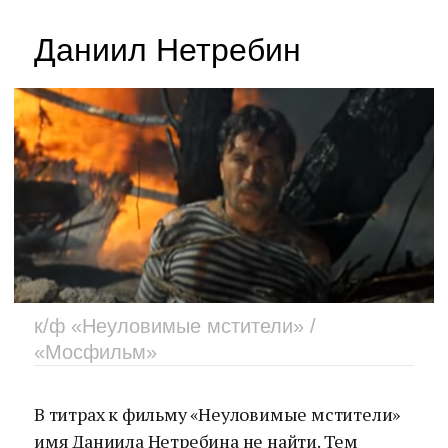
Даниил Нетребин
к/ф «Неуловимые мстители» /
«Мосфильм»
В титрах к фильму «Неуловимые мстители»
имя Даниила Нетребина не найти. Тем