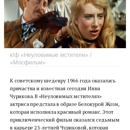
к/ф «Неуловимые мстители» /
«Мосфильм»
К советскому шедевру 1966 года оказалась
причастна и известная сегодня Инна
Чурикова. В «Неуловимых мстителях»
актриса предстала в образе Белокурой Жози,
которая исполняла красивый романс. Этот
приключенческий фильм оказался седьмым
в карьере 23-летней Чуриковой, которая