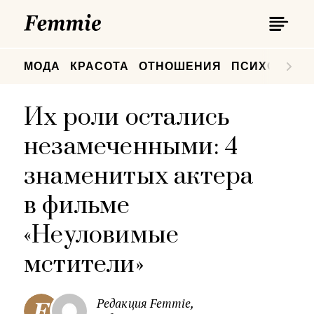
П
Femmie
П
МОДА
КРАСОТА
ОТНОШЕНИЯ
ПСИХОЛОГИ
Их роли остались
незамеченными: 4
знаменитых актера
в фильме
«Неуловимые
мстители»
Редакция Femmie,