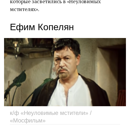
которые засветились в «Неуловимых
мстителях».
Ефим Копелян
к/ф «Неуловимые мстители» /
«Мосфильм»