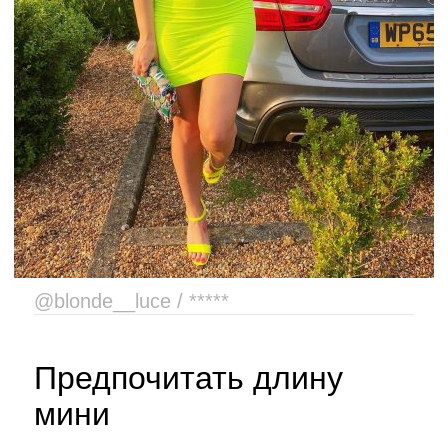
@blonde__luce / *****
Предпочитать длину
мини