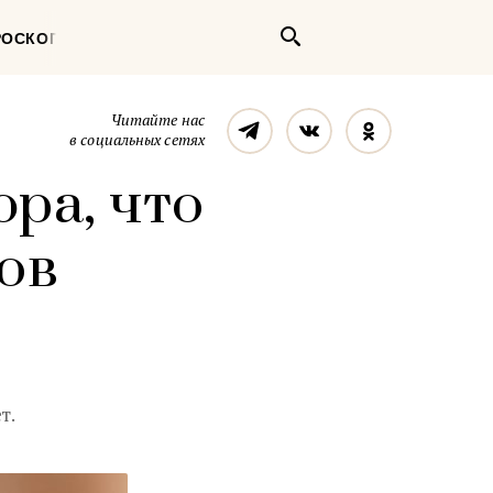
Поиск
РОСКОП
Телеграм
Вконтакте
Однокласс
Читайте нас
в социальных сетях
ра, что
лов
т.