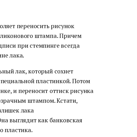
воляет переносить рисунок
иликонового штампа. Причем
дписи при стемпинге всегда
ине лака.
ьный лак, который сохнет
 специальной пластинкой. Потом
нке, и переносит оттиск рисунка
розрачным штампом. Кстати,
злишек лака
Она выглядит как банковская
о пластика.