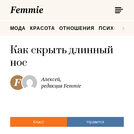
П
Femmie
П
МОДА
КРАСОТА
ОТНОШЕНИЯ
ПСИХОЛОГИ
Как скрыть длинный
нос
Алексей,
редакция Femmie
Класс!
Нравится