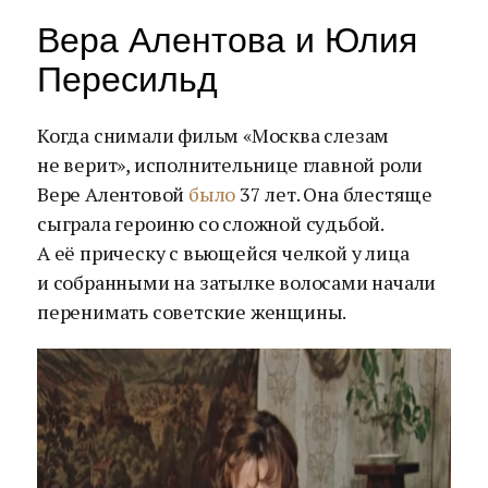
Вера Алентова и Юлия
Пересильд
Когда снимали фильм «Москва слезам
не верит», исполнительнице главной роли
Вере Алентовой
было
37 лет. Она блестяще
сыграла героиню со сложной судьбой.
А её прическу с вьющейся челкой у лица
и собранными на затылке волосами начали
перенимать советские женщины.