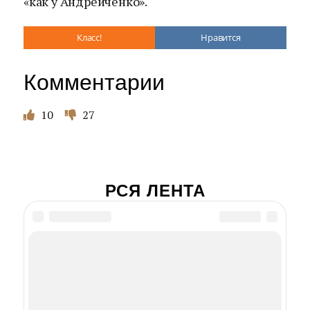
«как у Андрейченко».
Класс!
Нравится
Комментарии
10
27
РСЯ ЛЕНТА
Ивана в фильме
«Печки-лавочки»
должен был играть
Куравлев. Почему он