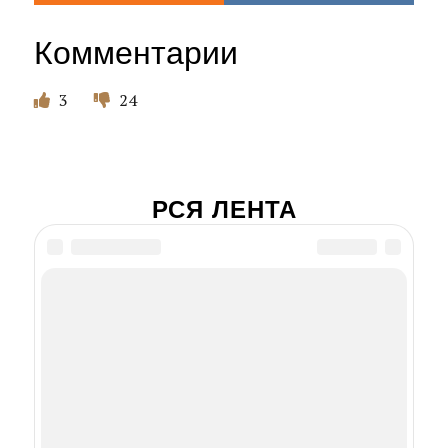
Комментарии
3
24
РСЯ ЛЕНТА
Главная роль,
которую писали под
Леонида Куравлева,
но он отказался. И кто
в итоге сыграл
Как снимали