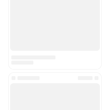
«Чингачгук —
Большой Змей» на
самом деле: 4 факта,
о которых мало кто
знает
СВЕЖЕЕ НА FEMMIE
Никто не помнит их главные роли: 17
больших акетров, которых знают
по ярким эпизодам
Мы все ошибались: 17 звезд кино, чья
реальная национальность вас удивит
Их убрали из фильма: 14 актеров, которые
мы не увидели в продолжении известных
фильмов