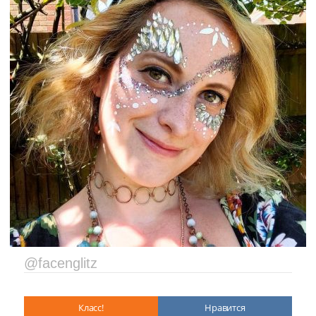
@facenglitz
Класс!
Нравится