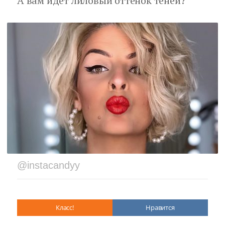
А вам идет лиловый оттенок теней?
@instacandyy
Класс!
Нравится