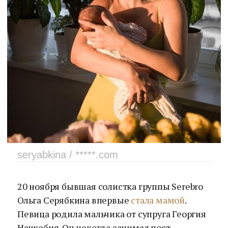
seryabkina / *****.com
20 ноября бывшая солистка группы Serebro
Ольга Серябкина впервые
стала мамой
.
Певица родила мальчика от супруга Георгия
Начкебия. Он некогда занимал пост