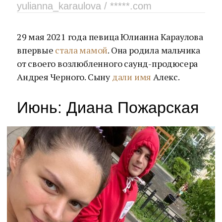
yulianna_karaulova / *****.com
29 мая 2021 года певица Юлианна Караулова
впервые
стала мамой
. Она родила мальчика
от своего возлюбленного саунд-продюсера
Андрея Черного. Сыну
дали имя
Алекс.
Июнь: Диана Пожарская