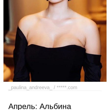
_paulina_andreeva_ / *****.com
Апрель: Альбина