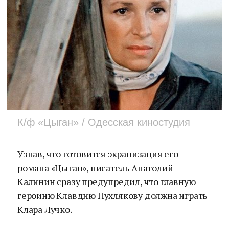
К/ф «Цыган» / Одесская киностудия
Узнав, что готовится экранизация его
романа «Цыган», писатель Анатолий
Калинин сразу предупредил, что главную
героиню Клавдию Пухлякову должна играть
Клара Лучко.