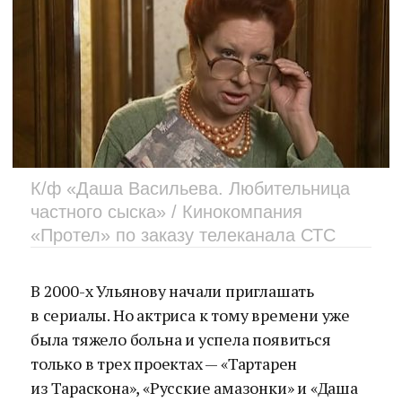
К/ф «Даша Васильева. Любительница
частного сыска» / Кинокомпания
«Протел» по заказу телеканала СТС
В 2000-х Ульянову начали приглашать
в сериалы. Но актриса к тому времени уже
была тяжело больна и успела появиться
только в трех проектах — «Тартарен
из Тараскона», «Русские амазонки» и «Даша