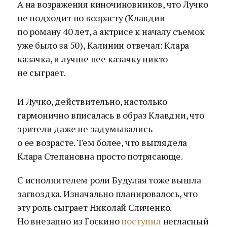
А на возражения киночиновников, что Лучко
не подходит по возрасту (Клавдии
по роману 40 лет, а актрисе к началу съемок
уже было за 50), Калинин отвечал: Клара
казачка, и лучше нее казачку никто
не сыграет.
И Лучко, действительно, настолько
гармонично вписалась в образ Клавдии, что
зрители даже не задумывались
о ее возрасте. Тем более, что выглядела
Клара Степановна просто потрясающе.
С исполнителем роли Будулая тоже вышла
загвоздка. Изначально планировалось, что
эту роль сыграет Николай Сличенко.
Но внезапно из Госкино
поступил
негласный