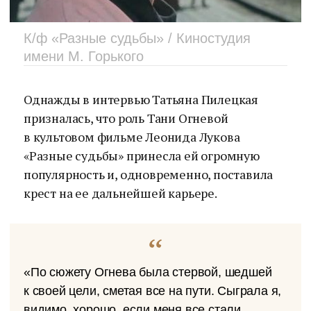
К/ф «Разные судьбы» / Киностудия
имени М. Горького
Однажды в интервью Татьяна Пилецкая
призналась, что роль Тани Огневой
в культовом фильме Леонида Лукова
«Разные судьбы» принесла ей огромную
популярность и, одновременно, поставила
крест на ее дальнейшей карьере.
«По сюжету Огнева была стервой, шедшей
к своей цели, сметая все на пути. Сыграла я,
видимо, хорошо, если меня все стали