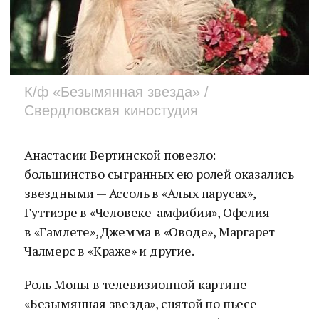
К/ф «Безымянная звезда» /
Свердловская киностудия
Анастасии Вертинской повезло:
большинство сыгранных ею ролей оказались
звездными — Ассоль в «Алых парусах»,
Гуттиэре в «Человеке-амфибии», Офелия
в «Гамлете», Джемма в «Оводе», Маргарет
Чалмерс в «Краже» и другие.
Роль Моны в телевизионной картине
«Безымянная звезда», снятой по пьесе