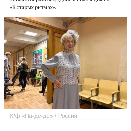
«В старых ритмах».
К/ф «Па-де-де» / Россия