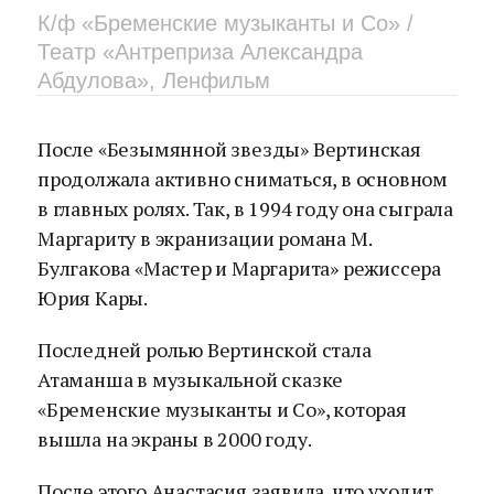
К/ф «Бременские музыканты и Со» /
Театр «Антреприза Александра
Абдулова», Ленфильм
После «Безымянной звезды» Вертинская
продолжала активно сниматься, в основном
в главных ролях. Так, в 1994 году она сыграла
Маргариту в экранизации романа М.
Булгакова «Мастер и Маргарита» режиссера
Юрия Кары.
Последней ролью Вертинской стала
Атаманша в музыкальной сказке
«Бременские музыканты и Со», которая
вышла на экраны в 2000 году.
После этого Анастасия заявила, что уходит