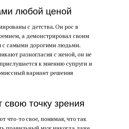
ами любой ценой
ированы с детства. Он рос в
 ремнем, а демонстрировал своим
ти с самыми дорогими людьми.
никают разногласия с женой, он не
 прислушается к мнению супруги и
ромиссный вариант решения
 свою точку зрения
т что-то свое, понимая, что так
ать правильный муж никогда даже