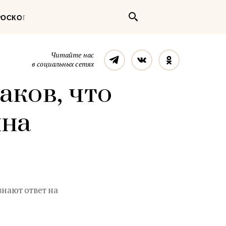
Поиск
РОСКОП
Телеграм
Вконтакте
Однокласс
Читайте нас
в социальных сетях
аков, что
ина
знают ответ на