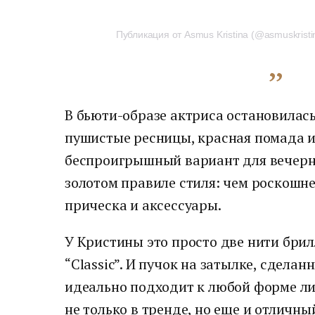
Публикация от Asmus Kristina (@asmuskristi
В бьюти-образе актриса остановилась 
пушистые ресницы, красная помада и
беспроигрышный вариант для вечерне
золотом правиле стиля: чем роскошн
прическа и аксессуары.
У Кристины это просто две нити брил
“Classic”. И пучок на затылке, сдела
идеально подходит к любой форме ли
не только в тренде, но еще и отличн